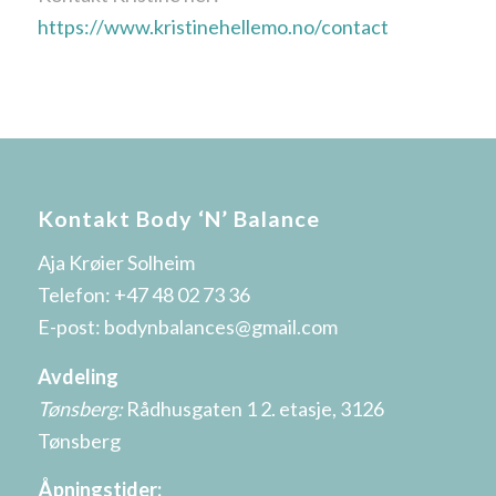
https://www.kristinehellemo.no/contact
Kontakt Body ‘N’ Balance
Aja Krøier Solheim
Telefon:
+47 48 02 73 36
E-post:
bodynbalances@gmail.com
Avdeling
Tønsberg:
Rådhusgaten 1 2. etasje, 3126
Tønsberg
Åpningstider: