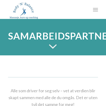
SAMARBEIDSPARTN
Alle som driver for seg selv – vet at verdien blir
skapt sammen med alle de du omgås. Det er uten
tvil det samme for meg!