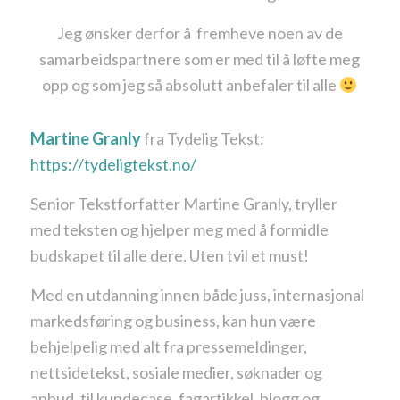
Jeg ønsker derfor å fremheve noen av de
samarbeidspartnere som er med til å løfte meg
opp og som jeg så absolutt anbefaler til alle
Martine Granly
fra Tydelig Tekst:
https://tydeligtekst.no/
Senior Tekstforfatter Martine Granly, tryller
med teksten og hjelper meg med å formidle
budskapet til alle dere. Uten tvil et must!
Med en utdanning innen både juss, internasjonal
markedsføring og business, kan hun være
behjelpelig med alt fra pressemeldinger,
nettsidetekst, sosiale medier, søknader og
anbud. til kundecase, fagartikkel, blogg og