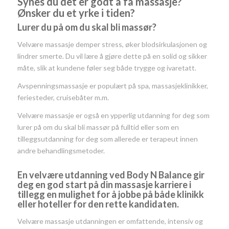
Synes du det er godt å få massasje?
Ø
nsker du et yrke i tiden?
Lurer du på om du skal bli massør?
Velvære massasje demper stress, øker blodsirkulasjonen og
lindrer smerte. Du vil lære å gjøre dette på en solid og sikker
måte, slik at kundene føler seg både trygge og ivaretatt.
Avspenningsmassasje er populært på spa, massasjeklinikker,
feriesteder, cruisebåter m.m.
Velvære massasje er også en ypperlig utdanning for deg som
lurer på om du skal bli massør på fulltid eller som en
tilleggsutdanning for deg som allerede er terapeut innen
andre behandlingsmetoder.
En velvære utdanning ved Body N Balance gir
deg en god start på din massasje karriere i
tillegg en mulighet for å jobbe på både klinikk
eller hoteller for den rette kandidaten.
Velvære massasje utdanningen er omfattende, intensiv og