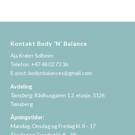
Kontakt Body ‘N’ Balance
Aja Krøier Solheim
Telefon:
+47 48 02 73 36
E-post:
bodynbalances@gmail.com
Avdeling
Tønsberg:
Rådhusgaten 1 2. etasje, 3126
Tønsberg
Åpningstider:
Mandag, Onsdag og Fredag kl. 8 – 17
Tirsdag og Torsdag kl. 8 – 18