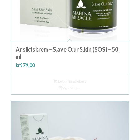
Ansiktskrem – S.ave O.ur S.kin (SOS) – 50
ml
kr
979,00
Legg i handlekurv
Vis detaljer