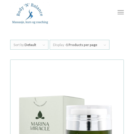
Sort by
Default
Display
-1 Products per page