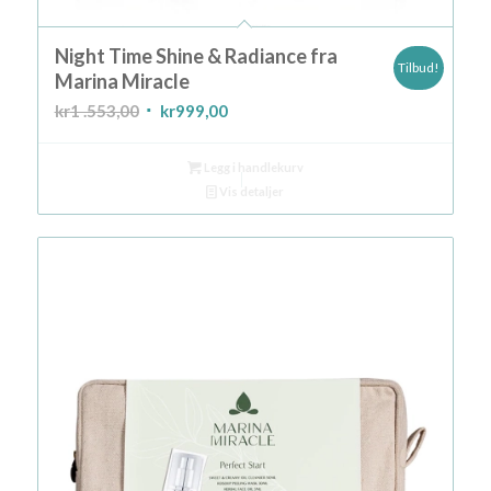
Night Time Shine & Radiance fra
Tilbud!
Marina Miracle
Opprinnelig
Nåværende
kr
1 .553,00
kr
999,00
pris
pris
var:
er:
Legg i handlekurv
kr1
kr999,00.
Vis detaljer
.553,00.