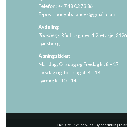
Telefon:
+47 48 02 73 36
E-post:
bodynbalances@gmail.com
Avdeling
Tønsberg:
Rådhusgaten 1 2. etasje, 312
Tønsberg
Åpningstider:
Mandag, Onsdag og Fredag kl. 8 – 17
Tirsdag og Torsdag kl. 8 – 18
Lørdag kl. 10 – 14
This site uses cookies. By continuing to b