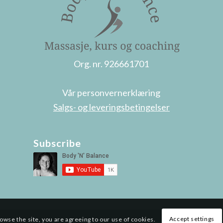
6
Org. nr. 926661701
Vår personvernerklæring
Salgs- og leveringsbetingelser
Subscribe
Accept settings
rowse the site, you are agreeing to our use of cookies.