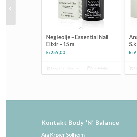
Treningstrikk – hard
Negleolje – Essential Nail
Ans
Elixir – 15 m
S.k
kr
259,00
kr
9
Legg i handlekurv
Vis detaljer
Le
Kontakt Body ‘N’ Balance
Aja Krøier Solheim