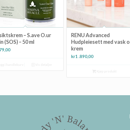
iktskrem – S.ave O.ur
RENU Advanced
in (SOS) – 50 ml
Hudpleiesett med vask 
krem
79,00
kr
1 .890,00
gg i handlekurv
Vis detaljer
Kjøp produkt