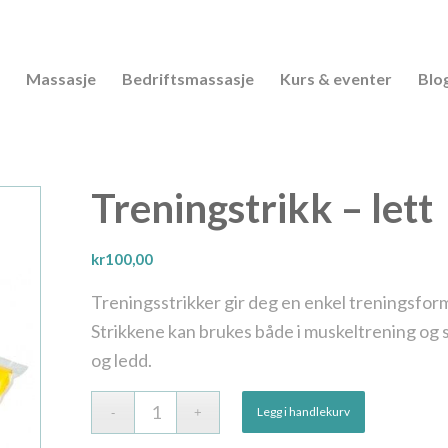
Massasje
Bedriftsmassasje
Kurs & eventer
Blo
Treningstrikk – lett
kr
100,00
Treningsstrikker gir deg en enkel treningsform
Strikkene kan brukes både i muskeltrening og s
og ledd.
Legg i handlekurv