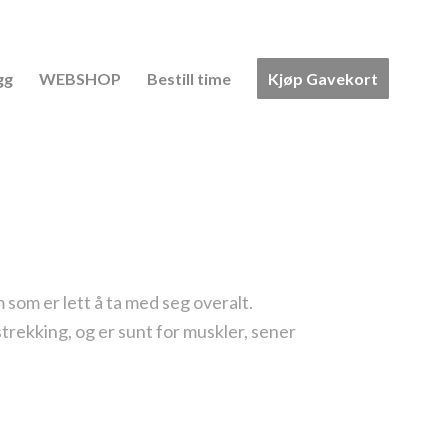
gg
WEBSHOP
Bestill time
Kjøp Gavekort
 som er lett å ta med seg overalt.
trekking, og er sunt for muskler, sener