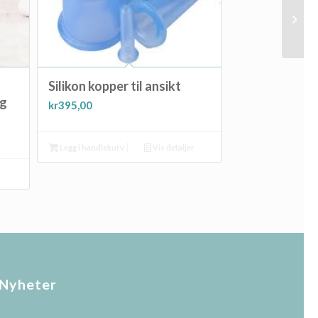
Silikon kopper til ansikt
og
kr
395,00
Legg i handlekurv
Vis detaljer
Nyheter